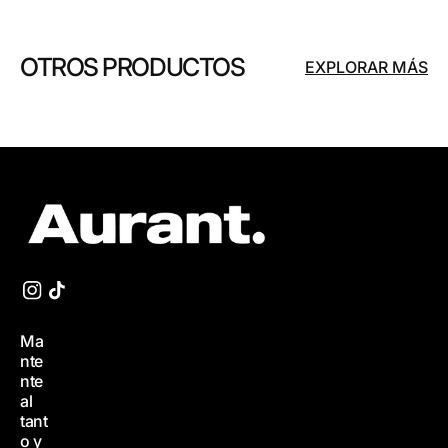
OTROS PRODUCTOS
EXPLORAR MÁS
Ma
nte
nte
al
tant
o y