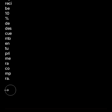
reci
be
10
%
de
des
cue
nto
en
tu
pri
me
ra
co
mp
ra.