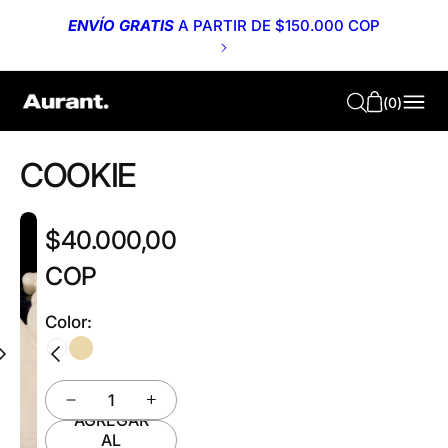
L
ENVÍO GRATIS
A PARTIR DE $150.000 COP
T
E
X
(
0
)
T
O
COOKIE
Precio
$40.000,00
regular
COP
Color:
AGREGAR
AL